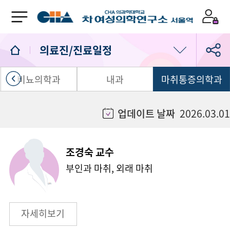
의료진/진료일정
비뇨의학과
내과
마취통증의학과
의료진/진료일정
진료예약
업데이트 날짜
2026.03.01
1:1 상담실
조경숙 교수
부인과 마취, 외래 마취
자세히보기