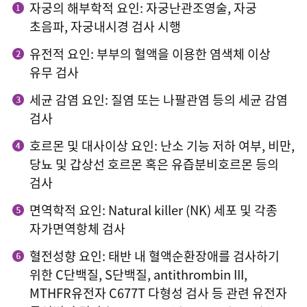
자궁의 해부학적 요인: 자궁난관조영술, 자궁
반복착상실패
초음파, 자궁내시경 검사 시행
유전적 요인: 부부의 혈액을 이용한 염색체 이상
다낭성 난소증후군
유무 검사
자궁경/복강경
세균 감염 요인: 질염 또는 나팔관염 등의 세균 감염
검사
남성난임
호르몬 및 대사이상 요인: 난소 기능 저하 여부, 비만,
당뇨 및 갑상선 호르몬 혹은 유즙분비호르몬 등의
난임바로알기
검사
주사안내
면역학적 요인: Natural killer (NK) 세포 및 각종
자가면역항체 검사
혈전성향 요인: 태반 내 혈액순환장애를 검사하기
위한 C단백질, S단백질, antithrombin III,
MTHFR유전자 C677T 다형성 검사 등 관련 유전자