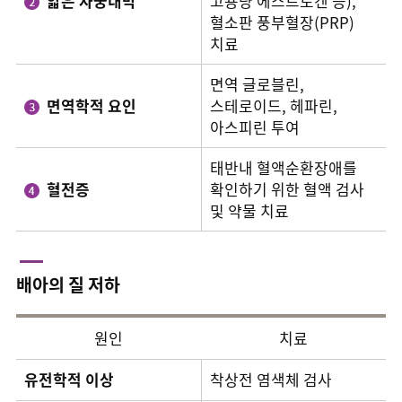
얇은 자궁내막
고용량 에스트로겐 등),
혈소판 풍부혈장(PRP)
치료
면역 글로블린,
면역학적 요인
스테로이드, 헤파린,
아스피린 투여
태반내 혈액순환장애를
혈전증
확인하기 위한 혈액 검사
및 약물 치료
배아의 질 저하
원인
치료
유전학적 이상
착상전 염색체 검사