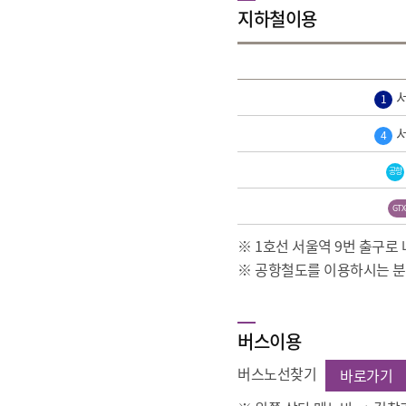
지하철이용
서
1
서
4
공항
GTX
※ 1호선 서울역 9번 출구로
※ 공항철도를 이용하시는 분들
버스이용
버스노선찾기
바로가기