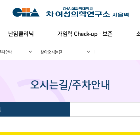
난임클리닉
가임력 Check-upㆍ보존
주차안내
찾아오시는길
오시는길/주차안내
길