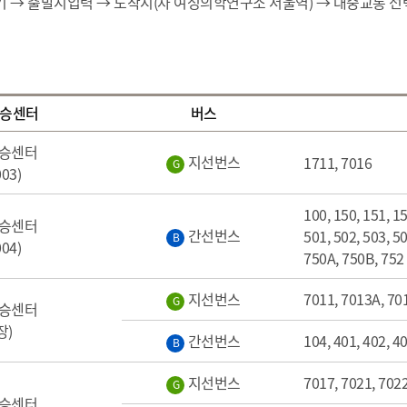
기 → 출발지입력 → 도착지(차 여성의학연구소 서울역) → 대중교통 선
환승센터
버스
환승센터
지선번스
1711, 7016
G
03)
100, 150, 151, 15
환승센터
간선번스
501, 502, 503, 50
B
04)
750A, 750B, 752
지선번스
7011, 7013A, 70
G
환승센터
장)
간선번스
104, 401, 402, 40
B
지선번스
7017, 7021, 702
G
환승센터