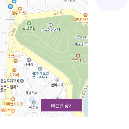
빠른길 찾기