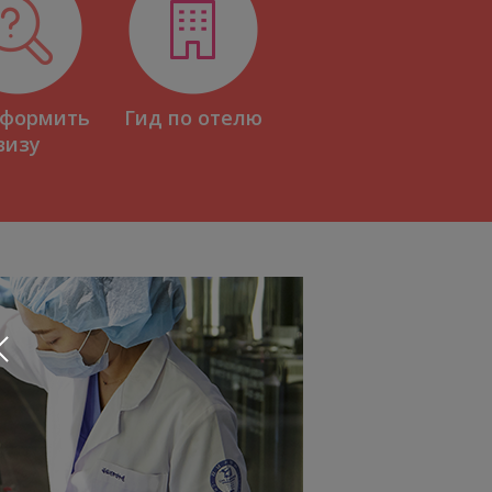
оформить
Гид по отелю
визу
ом
к
ое
i,