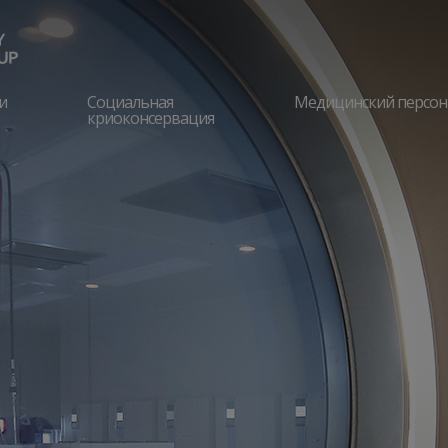
и
Социальная
Медицинский персон
криоконсервация