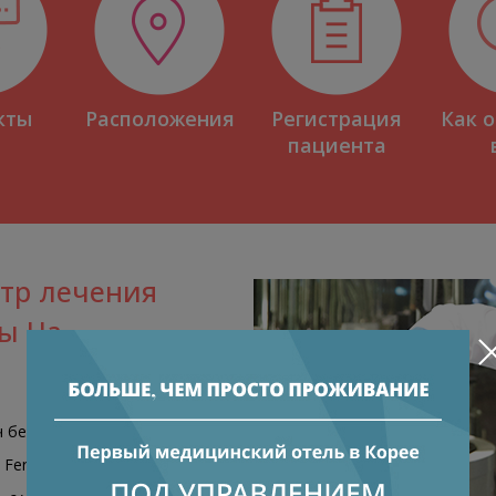
кты
Расположения
Регистрация
Как 
пациента
КОНСУЛЬТАЦИЯ
Директор центра Юн Тхэ Ги
тр лечения
ы Ча
Специальность
: ЭКО с IVM (In Vitro Maturation), синдр
поликистозных яичников (СПКЯ), Заморозка яйцеклето
(криоконсервация), предимплантационное генетическ
тестирование (PGT), роботизированная хирургия Da Vinc
ч бесплодных пар успешно
лапароскопия, гистероскопия
rtility Center.