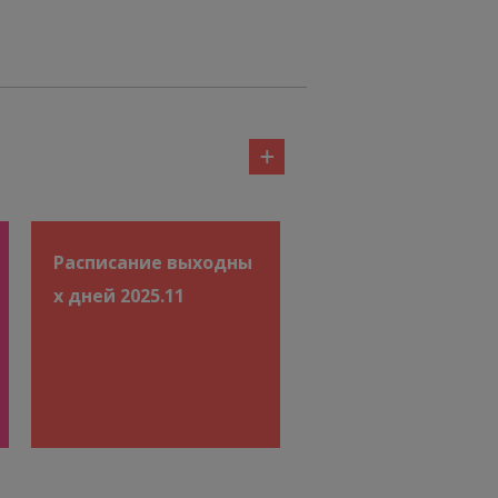
ривычное
2
ников,
3
A, PGT-SR,
4
леток
5
6
7
8
Расписание выходны
9
х дней 2025.11
10
11
12
13
ременности,
14
зных
15
сохранение