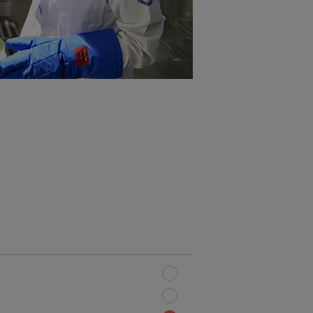
здний
,привычное
поддержка,
, IVM–IVF
ток при
ионов до
я Da Vinci,