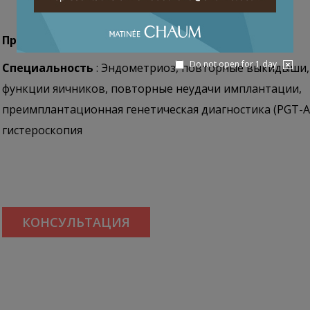
Профессор Ким Хе Ог
Do not open for 1 day
Специальность
: Эндометриоз, повторные выкидыши,
функции яичников, повторные неудачи имплантации,
преимплантационная генетическая диагностика (PGT-A,
гистероскопия
КОНСУЛЬТАЦИЯ
Профессор Ким Мёнг Чжу