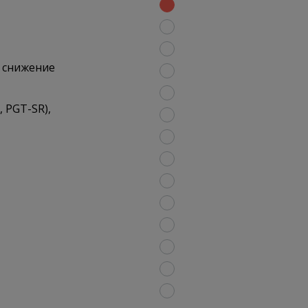
 снижение
 PGT-SR),
1