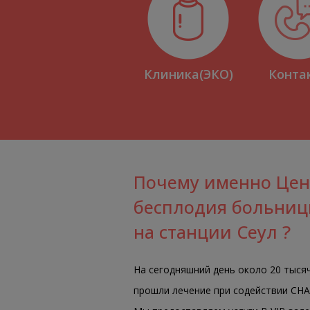
Клиника(ЭКО)
Конта
Почему именно Цен
бесплодия больниц
на станции Сеул ?
На сегодняшний день около 20 тыся
прошли лечение при содействии CHA Fe