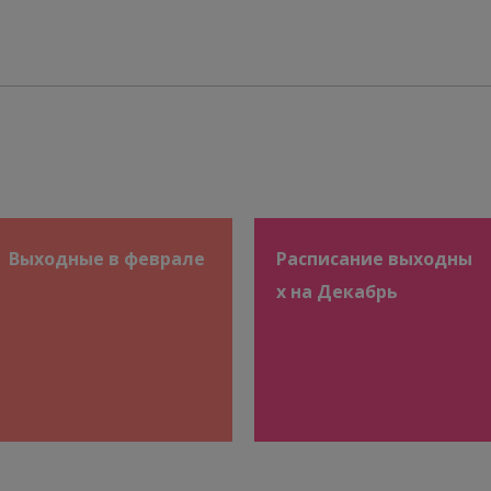
Специальность
: Повторные неудачи имплантации, п
невынашивание беременности, снижение функции яич
предимплантационная генетическая диагностика (PGT-
PGT-M), эндометриоз, гистероскопия, заморозка яйцек
(криоконсервация), прием иностранных пациентов
КОНСУЛЬТАЦИЯ
Выходные в феврале
Расписание выходны
х на Декабрь
Профессор Хванг Ю Им
Специальность
: Бесплодие и экстракорпоральное
оплодотворение (ЭКО), привычное невынашивание бе
повторные неудачи имплантации, синдром поликисто
яичников (СПКЯ), недостаточность функции яичников, 