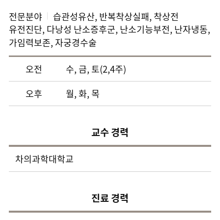
전문분야
습관성유산, 반복착상실패, 착상전
유전진단, 다낭성 난소증후군, 난소기능부전, 난자냉동,
가임력보존, 자궁경수술
오전
수, 금, 토(2,4주)
오후
월, 화, 목
교수 경력
차의과학대학교
진료 경력